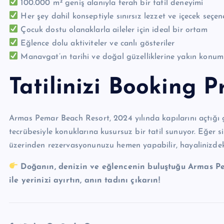
100.000 m² geniş alanıyla ferah bir tatil deneyimi
Her şey dahil konseptiyle sınırsız lezzet ve içecek seçen
Çocuk dostu olanaklarla aileler için ideal bir ortam
Eğlence dolu aktiviteler ve canlı gösteriler
Manavgat’ın tarihi ve doğal güzelliklerine yakın konum
Tatilinizi Booking Pr
Armas Pemar Beach Resort, 2024 yılında kapılarını açtığ
tecrübesiyle konuklarına kusursuz bir tatil sunuyor. Eğer 
üzerinden rezervasyonunuzu hemen yapabilir, hayalinizdeki 
Doğanın, denizin ve eğlencenin buluştuğu Armas Pem
ile yerinizi ayırtın, anın tadını çıkarın!