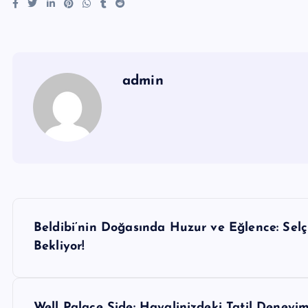
admin
Y
Beldibi’nin Doğasında Huzur ve Eğlence: Selç
a
Bekliyor!
z
Well Palace Side: Hayalinizdeki Tatil Deneyim