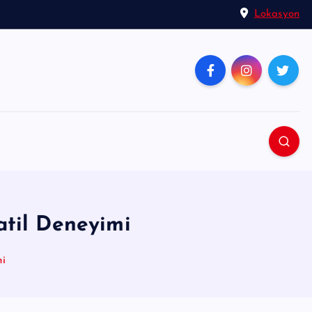
Lokasyon
atil Deneyimi
mi