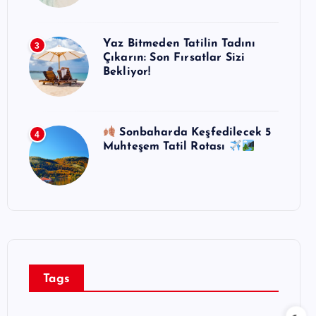
Yaz Bitmeden Tatilin Tadını
3
Çıkarın: Son Fırsatlar Sizi
Bekliyor!
Sonbaharda Keşfedilecek 5
4
Muhteşem Tatil Rotası
Tags