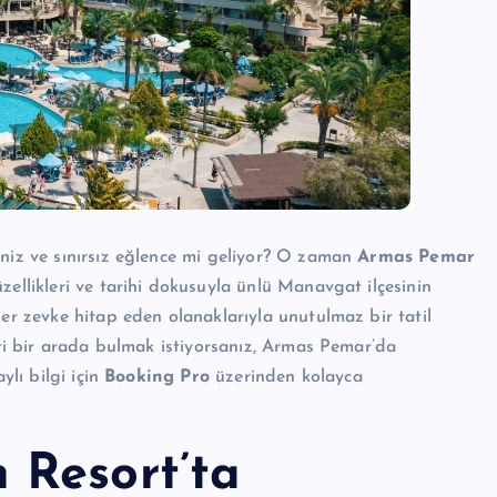
eniz ve sınırsız eğlence mi geliyor? O zaman
Armas Pemar
üzellikleri ve tarihi dokusuyla ünlü Manavgat ilçesinin
her zevke hitap eden olanaklarıyla unutulmaz bir tatil
zeti bir arada bulmak istiyorsanız, Armas Pemar’da
ylı bilgi için
Booking Pro
üzerinden kolayca
 Resort’ta