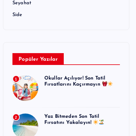
Seyahat
Side
Popüler Yazılar
Okullar Açılıyor! Son Tatil
1
Fırsatlarını Kaçırmayın
Yaz Bitmeden Son Tatil
2
Fırsatını Yakalayın!