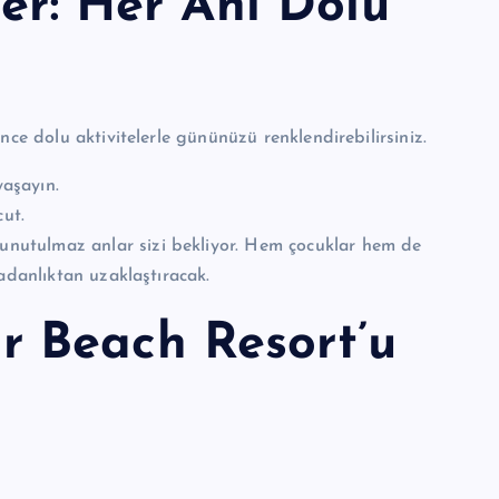
ler: Her Anı Dolu
nce dolu aktivitelerle gününüzü renklendirebilirsiniz.
yaşayın.
cut.
 unutulmaz anlar sizi bekliyor. Hem çocuklar hem de
ıradanlıktan uzaklaştıracak.
 Beach Resort’u