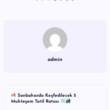
admin
Y
Sonbaharda Keşfedilecek 5
a
Muhteşem Tatil Rotası