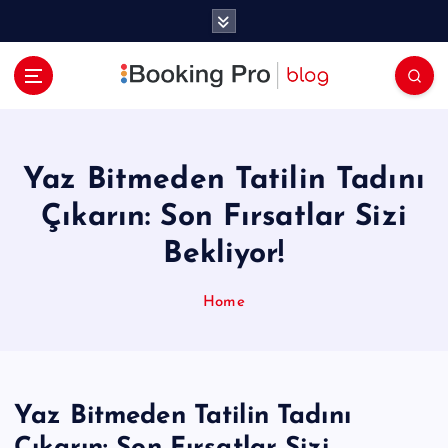
İ
ç
e
r
i
ğ
e
a
Yaz Bitmeden Tatilin Tadını
t
Çıkarın: Son Fırsatlar Sizi
l
a
Bekliyor!
Home
Yaz Bitmeden Tatilin Tadını