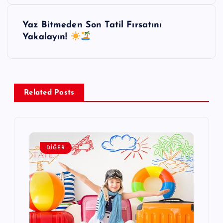
z
Yaz Bitmeden Son Tatil Fırsatını
ı
Yakalayın!
g
e
Related Posts
z
i
DIĞER
n
m
e