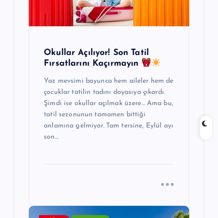
s
i
Okullar Açılıyor! Son Tatil
Fırsatlarını Kaçırmayın
Yaz mevsimi boyunca hem aileler hem de
çocuklar tatilin tadını doyasıya çıkardı.
Şimdi ise okullar açılmak üzere… Ama bu,
tatil sezonunun tamamen bittiği
anlamına gelmiyor. Tam tersine, Eylül ayı
son…