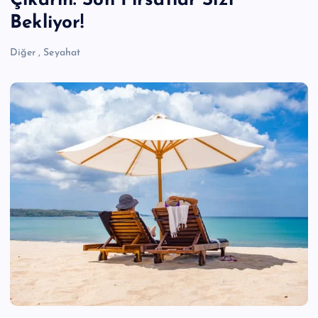
Çıkarın: Son Fırsatlar Sizi
Bekliyor!
Diğer
,
Seyahat