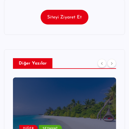
Siteyi Ziyaret Et
Diğer Yazılar
DIĞER
SEYAHAT