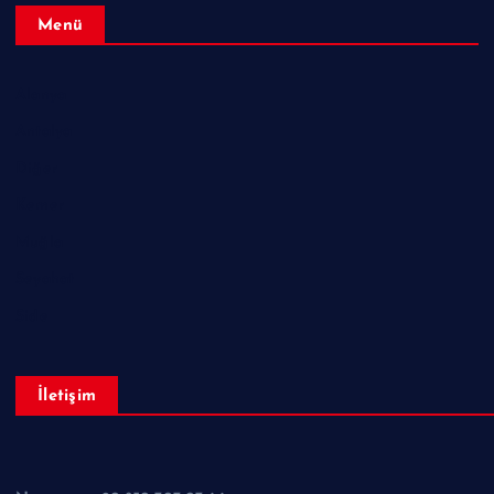
Menü
Alanya
Antalya
Diğer
Kemer
Muğla
Seyahat
Side
İletişim