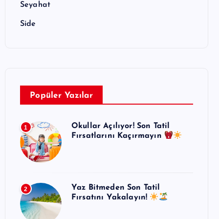
Seyahat
Side
Popüler Yazılar
Okullar Açılıyor! Son Tatil
1
Fırsatlarını Kaçırmayın
Yaz Bitmeden Son Tatil
2
Fırsatını Yakalayın!