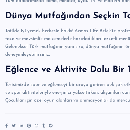
Tüm odalarımızda klima, minibar, uydu TV ve modern bany
Dünya Mutfağından Seçkin Ta
Tatilde iyi yemek herkesin hakkı! Armas Life Belek’te profe
taze ve mevsimlik malzemelerle hazırladıkları lezzetli menü
Geleneksel Türk mutfağının yanı sıra, dünya mutfağının öne 
deneyimleyebilirsiniz.
Eğlence ve Aktivite Dolu Bir T
Tesisimizde spor ve eğlenceyi bir araya getiren pek çok etki
ve spor aktiviteleriyle enerjinizi yükseltirken, akşamları can
Çocuklar için özel oyun alanları ve animasyonlar da mevcu