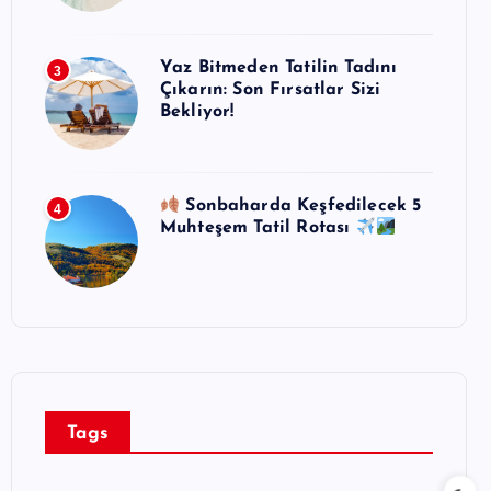
Yaz Bitmeden Tatilin Tadını
3
Çıkarın: Son Fırsatlar Sizi
Bekliyor!
Sonbaharda Keşfedilecek 5
4
Muhteşem Tatil Rotası
Tags