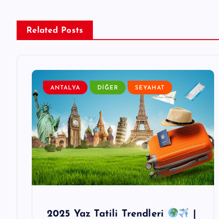
ı
g
Related Posts
e
z
ANTALYA
DIĞER
SEYAHAT
i
n
m
e
2025 Yaz Tatili Trendleri
|