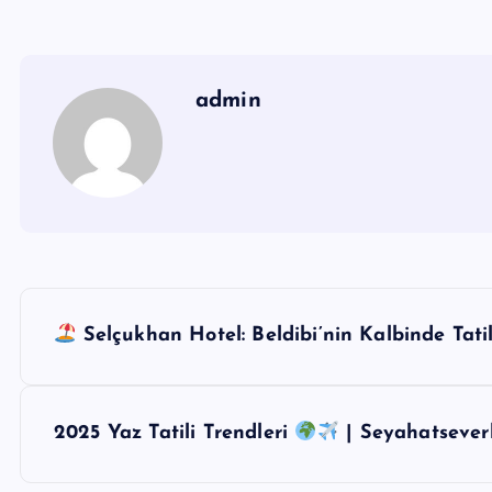
admin
Y
Selçukhan Hotel: Beldibi’nin Kalbinde Tatil
a
z
2025 Yaz Tatili Trendleri
| Seyahatseverl