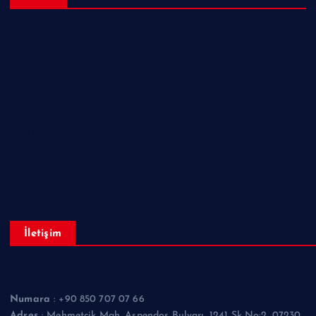
Alanya
Antalya
Diğer
Kemer
Muğla
Seyahat
Side
İletişim
Numara
: +90 850 707 07 66
Adres
: Mehmetcik Mah, Aspendos Bulvarı, 1241 Sk No:2, 07230