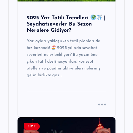
i
2025 Yaz Tatili Trendleri
|
Seyahatseverler Bu Sezon
Nerelere Gidiyor?
Yaz ayları yaklaşırken tatil planları da
hız kazandı!
2025 yılında seyahat
severleri neler bekliyor? Bu yazın öne
çıkan tatil destinasyonları, konsept
otelleri ve popüler aktiviteleri nelermiş
gelin birlikte göz…
SIDE