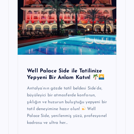
Well Palace Side ile Tatilinize
Yepyeni Bir Anlam Katın!
Antalya’nın gözde tatil beldesi Side’de,
büyüleyici bir atmosferde konforun,
şıklığın ve huzurun buluştuğu yepyeni bir
tatil deneyimine hazır olun!
Well
Palace Side, yenilenmiş yüzü, profesyonel
kadrosu ve ultra her…