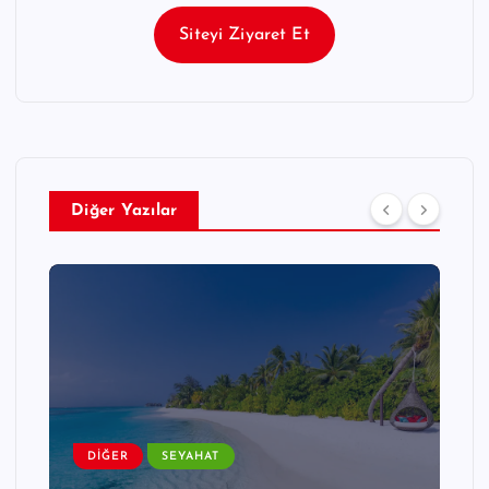
Siteyi Ziyaret Et
Diğer Yazılar
DIĞER
SEYAHAT