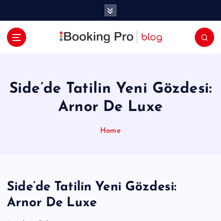
İ
ç
e
r
i
ğ
e
a
Side’de Tatilin Yeni Gözdesi:
t
Arnor De Luxe
l
a
Home
Side’de Tatilin Yeni Gözdesi:
Arnor De Luxe