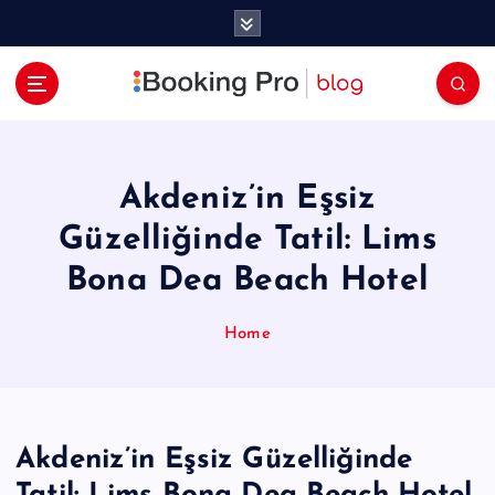
İ
ç
e
r
i
ğ
e
a
Akdeniz’in Eşsiz
t
Güzelliğinde Tatil: Lims
l
a
Bona Dea Beach Hotel
Home
Akdeniz’in Eşsiz Güzelliğinde