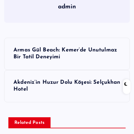
admin
Y
Armas Gül Beach: Kemer’de Unutulmaz
a
Bir Tatil Deneyimi
z
Akdeniz’in Huzur Dolu Köşesi: Selçukhan
ı
Hotel
g
e
Related Posts
z