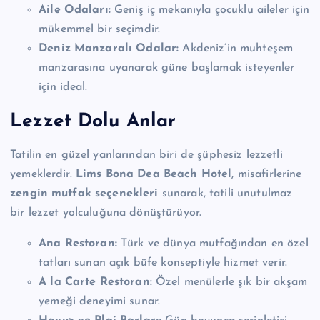
Aile Odaları:
Geniş iç mekanıyla çocuklu aileler için
mükemmel bir seçimdir.
Deniz Manzaralı Odalar:
Akdeniz’in muhteşem
manzarasına uyanarak güne başlamak isteyenler
için ideal.
Lezzet Dolu Anlar
Tatilin en güzel yanlarından biri de şüphesiz lezzetli
yemeklerdir.
Lims Bona Dea Beach Hotel
, misafirlerine
zengin mutfak seçenekleri
sunarak, tatili unutulmaz
bir lezzet yolculuğuna dönüştürüyor.
Ana Restoran:
Türk ve dünya mutfağından en özel
tatları sunan açık büfe konseptiyle hizmet verir.
A la Carte Restoran:
Özel menülerle şık bir akşam
yemeği deneyimi sunar.