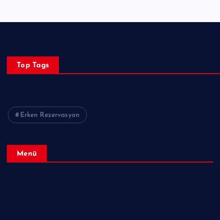
Top Tags
Erken Rezervasyon
Menü
Alanya
Antalya
Diğer