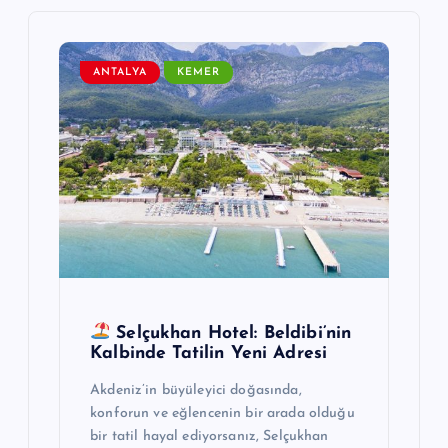
i
ANTALYA
KEMER
n
m
e
s
i
Selçukhan Hotel: Beldibi’nin
Kalbinde Tatilin Yeni Adresi
Akdeniz’in büyüleyici doğasında,
konforun ve eğlencenin bir arada olduğu
bir tatil hayal ediyorsanız, Selçukhan