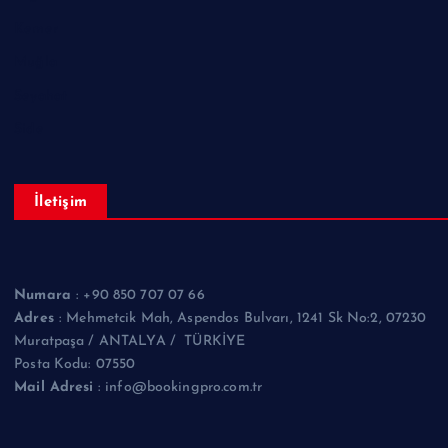
Kemer
Muğla
Seyahat
Side
İletişim
Numara
: +90 850 707 07 66
Adres
: Mehmetcik Mah, Aspendos Bulvarı, 1241 Sk No:2, 07230
Muratpaşa / ANTALYA / TÜRKİYE
Posta Kodu: 07550
Mail Adresi
:
info@bookingpro.com.tr